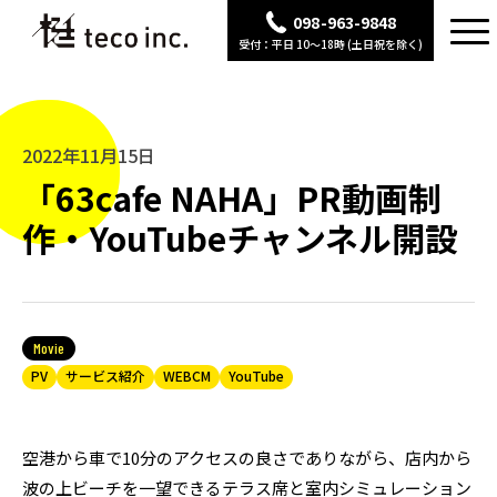
098-963-9848
受付：平日 10〜18時 (土日祝を除く)
2022年11月15日
「63cafe NAHA」PR動画制
作・YouTubeチャンネル開設
Movie
PV
サービス紹介
WEBCM
YouTube
空港から車で10分のアクセスの良さでありながら、店内から
波の上ビーチを一望できるテラス席と室内シミュレーション