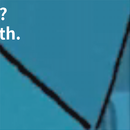
?
th.
。