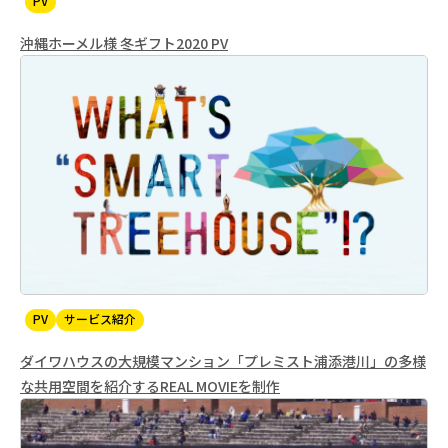
PV
沖縄ホーメル様 冬ギフト2020 PV
PV
サービス紹介
ダイワハウスの大規模マンション「プレミスト浦添港川」の多様
な共用空間を紹介するREAL MOVIEを制作