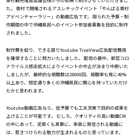
東村観光推進協議会様からの依頼で制作させていただきまし
た。
東村で開催されるアスレチックイベント「やんばる東村
アドベンチャーラリー」の動画広告です。
限られた予算・制
作期間の中で沖縄県民へのイベント参加者募集を目的に制作
されました。
制作費を絞り、できる限りYoutube TrueView広告配信費用
を確保することに努力いたしました。
配信の最中、新型コロ
ナウイルス感染拡大によりイベントの中止が決まり中断いた
しましたが、最終的な視聴数は26000回、視聴率も常に40%
以上あり、想定通り多くの沖縄県民に関心を持っていただけ
たかと思われます。
Youtube動画広告なら、低予算でも工夫次第で目的の成果を
上げることが可能です。
むしろ、クオリティの高い動画CM
の中にあって、泥臭くも真摯に、率直に発信される動画に
は、惹きつけられる魅力が生まれるものと思っています。