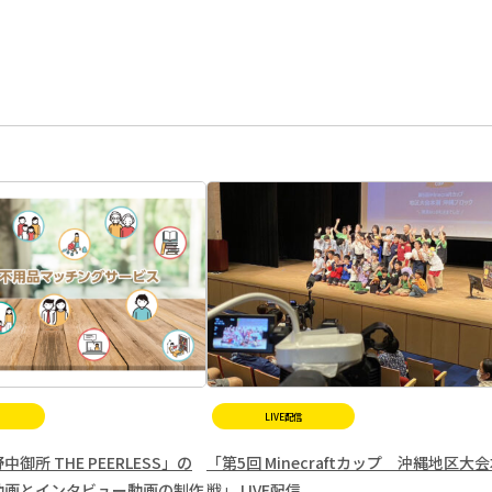
LIVE配信
御所 THE PEERLESS」の
「第5回 Minecraftカップ 沖縄地区大
動画とインタビュー動画の制作
戦」 LIVE配信