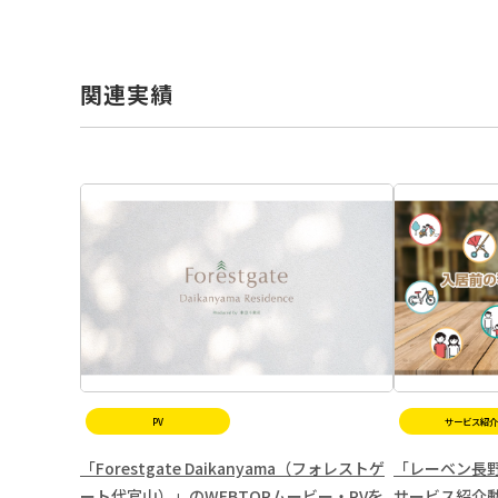
関連実績
PV
サービス紹介
「Forestgate Daikanyama（フォレストゲ
「レーベン長野中
ート代官山）」のWEBTOPムービー・PVを
サービス紹介