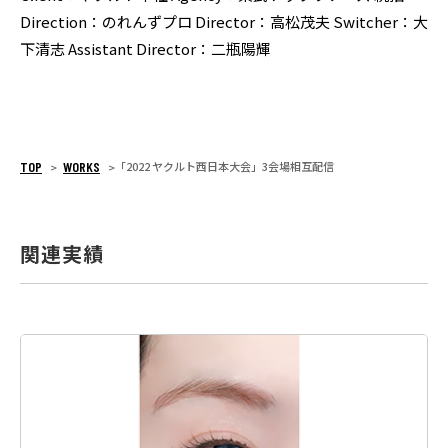
Direction：のれんずプロ
Director：高松茂夫
Switcher：大
下清志
Assistant Director：二瓶陽輝
TOP
WORKS
「2022 ヤクルト西日本大会」3会場相互配信
>
>
関連実績